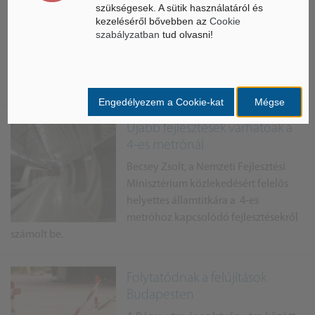
szükségesek. A sütik használatáról és
Vigadó beruházása
kezeléséről bővebben az
Cookie
szabályzatban
Balog Zoltán, az emberi erőforrások
tud olvasni!
minisztere jelentette be, hogy
felújítják a Budai Vigadót, melyhez az
állam is támogatást nyújt.
Engedélyezem a Cookie-kat
Mégse
Újabb fejlesztések várhatóak a
4-es metrónál
Becsey Zsolt, a Nemzeti Fejlesztési
Minisztérium közlekedésért felelős
helyettes államtitkára a 4-es
metróhoz kapcsolódó fejlesztésekről
számolt be.
Folytatódnak a felújítások
Budapesten