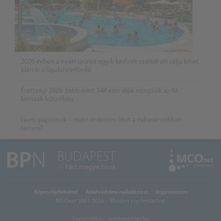
2026 évben a nyári szünet egyik kedvelt családi úti célja lehet
idén is a Gyulai Várfürdő
Érettségi 2026: több mint 148 ezer diák vizsgázik az AI-
korszak küszöbén
Gumi papucsok – miért érdemes őket a ruhatárunkban
tartani?
Kapcsolatfelvétel
Adatvédelmi nyilatkozat
Impresszum
MCOnet 2001-2026. - Minden jog fentartva!
Copyright © - www.mconet.hu