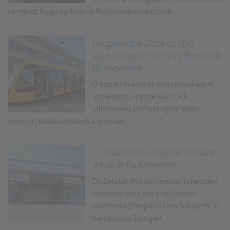
fejlesztését szolgálják. A BKK mindent
megtesz, hogy a jelenlegi forgalomkorlátozások ...
Forgalomba álltak az első
spanyol gyártmányú villamosok
Budapesten
Ő lesz a főváros új arca - jósolhatjuk
az elegáns, és praktikus CAF
villamosról, mellyel egyre több
vonalon találkozhatunk a jövőben.
1 milliárdos hangárberuházást
adtak át Budapesten
Dr. Seszták Miklós nemzeti fejlesztési
miniszter adta át a Liszt Ferenc
Nemzetközi Repülőtéren felépített új
karbantartó hangárt.