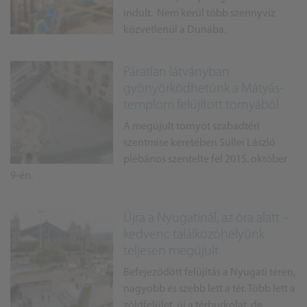
indult. Nem kerül több szennyvíz
közvetlenül a Dunába.
Páratlan látványban
gyönyörködhetünk a Mátyás-
templom felújított tornyából
A megújult tornyot szabadtéri
szentmise keretében Süllei László
plébános szentelte fel 2015. október
9-én.
Újra a Nyugatinál, az óra alatt –
kedvenc találkozóhelyünk
teljesen megújult
Befejeződött felújítás a Nyugati téren,
nagyobb és szebb lett a tér. Több lett a
zöldfelület, új a térburkolat, de