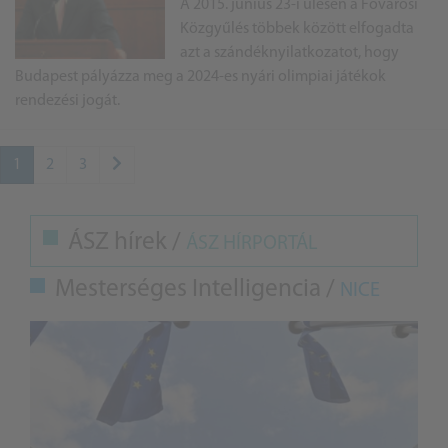
A 2015. június 23-i ülésén a Fővárosi
Közgyűlés többek között elfogadta
azt a szándéknyilatkozatot, hogy
Budapest pályázza meg a 2024-es nyári olimpiai játékok
rendezési jogát.
1
2
3
ÁSZ hírek /
ÁSZ HÍRPORTÁL
Mesterséges Intelligencia /
NICE