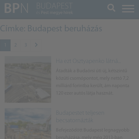
Keresés
Címke: Budapest beruházás
1
2
3
Ha ezt Osztyapenko látná...
Átadták a Budaörsi úti új, kétszintű
közúti csomópontot, mely nettó 7,2
milliárd forintba került, ám naponta
120 ezer autós látja hasznát.
Budapestet teljesen
becsatornázták
Befejeződött Budapest legnagyobb
beruházása, mely még 2013-ban