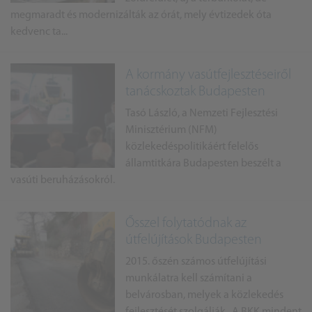
megmaradt és modernizálták az órát, mely évtizedek óta
kedvenc ta...
A kormány vasútfejlesztéseiről
tanácskoztak Budapesten
Tasó László, a Nemzeti Fejlesztési
Minisztérium (NFM)
közlekedéspolitikáért felelős
államtitkára Budapesten beszélt a
vasúti beruházásokról.
Ősszel folytatódnak az
útfelújítások Budapesten
2015. őszén számos útfelújítási
munkálatra kell számítani a
belvárosban, melyek a közlekedés