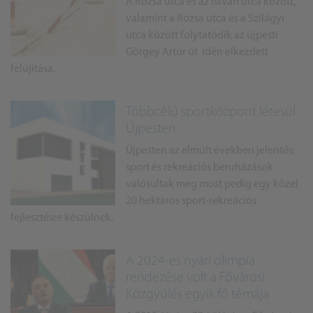
A Rózsa utca és az István utca között,
valamint a Rózsa utca és a Szilágyi
utca között folytatódik az újpesti
Görgey Artúr út idén elkezdett
felújítása.
Többcélú sportközpont létesül
Újpesten
Újpesten az elmúlt években jelentős
sport és rekreációs beruházások
valósultak meg most pedig egy közel
20 hektáros sport-rekreációs
fejlesztésre készülnek.
A 2024-es nyári olimpia
rendezése volt a Fővárosi
Közgyűlés egyik fő témája