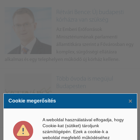
Rétvári Bence: Új budapesti
kórházra van szükség
Az Emberi Erőforrások
Minisztériumának parlamenti
államtitkára szerint a Fővárosban egy
komplex, sürgősségi ellátásra
alkalmas és egy telephelyen működő új kórház kellene.
Több óvoda is megújul
Budapesten
A Józsefvárosi Önkormányzat
×
Cookie megerősítés
tájékoztatása szerint mintegy 13
óvodát fognak felújítani a
közeljövőben.
A weboldal használatával elfogadja, hogy
Cookie-kat (sütiket) tároljunk
számítógépén. Ezek a cookie-k a
weboldal megfelelő működéséhez
Állami támogatást élvez a Budai