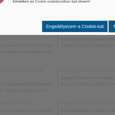
bővebben az
Cookie szabályzatban
tud olvasni!
Biodóm
Új generációs MOL Bubik 
 szubtrópusi növény, több mint
Új BUBIk érkeznek a fővárosba: 
szauruszok várják a látogatókat.
rendszerét – tudatta közösségi
Engedélyezem a Cookie-kat
városfejlesztési
Rangos nemzetközi forrást
A magyar főváros csatlakozot
ó Lee Kuan Yew World City Prize
nyáron támogatni tud ifjúsági 
púri díjátadó ünnepségen vette
y és teljesség ünnepe
Megnyit a Biodóm Budapest
Megnyílik hosszú évek várakoz
kkel a budapesti MOM Kulturális
lesz az attrakció, amelyhez nem
n- amely az egészség, a lelk...
gszüntetik őket
Drágulhat a nehezebb vil
en a helyszínen már nem lehet
Dupla parkolási díj várhat a ne