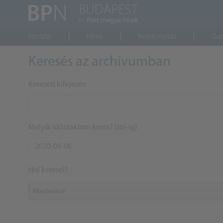
Főoldal
Hírek
Keleti nyitás
Gaz
Keresés az archívumban
Keresett kifejezés:
Melyik időszakban keres? (tól-ig)
Hol keresel?
Mindenhol