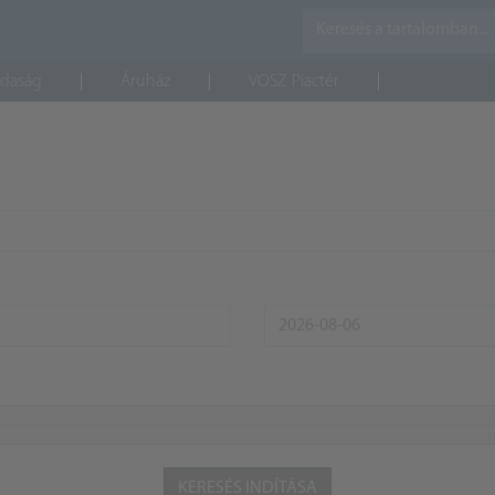
daság
Áruház
VOSZ Piactér