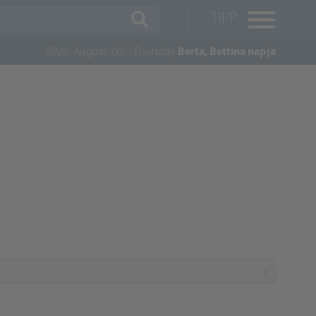
TIPP
2026. August. 06. - Thursday
Berta, Bettina napja
M
K
A