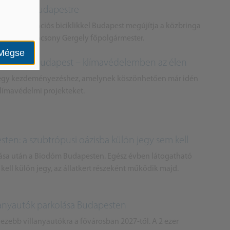
érkeztek Budapestre
az új generációs biciklikkel Budapest megújítja a közbringa
 oldalán Karácsony Gergely főpolgármester.
Mégse
 nyert el Budapest – klímavédelemben az élen
t egy kezdeményezéshez, amelynek köszönhetően már idén
klímavédelmi projekteket.
en: a szubtrópusi oázisba külön jegy sem kell
ása után a Biodóm Budapesten. Egész évben látogatható
 kell külön jegy, az állatkert részeként működik majd.
lanyautók parkolása Budapesten
hezebb villanyautókra a fővárosban 2027-től. A 2 ezer