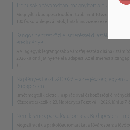
Trópusok a fővárosban: megnyitott a budapesti 
Megnyílt a budapesti Biodóm: több mint 10 ezer trópusi és
100 fa, különleges állatok, hatalmas vízesés és élethű dino
Rangos nemzetközi elismeréssel díjazták Budapest 
eredményeit
A világ egyik legrangosabb városfejlesztési díjának számít
2026 különdíját nyerte el Budapest. Az elismerést a szinga
á...
Napfényes Fesztivál 2026 – az egészség, egyensúl
Budapesten
Ismét megtelik élettel, inspirációval és közösségi élménye
Központ: érkezik a 23. Napfényes Fesztivál - 2026. június 7-é
Nem lesznek parkolóautomaták Budapesten – me
Megszüntetik a parkolóautomatákat a fővárosban: a jövőb