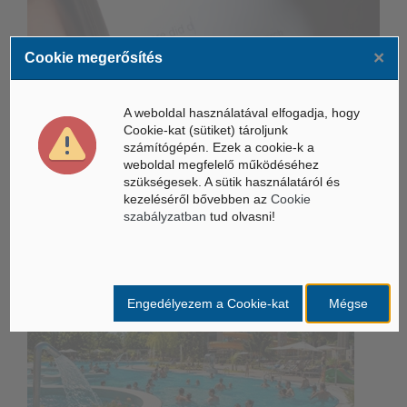
×
Összeköltözik a DeepSeek mesterséges intelligenciája és a
Cookie megerősítés
Unitree humanoid robotikája
Életbe léptek az Európai Unióban a mesterséges intelligencia
A weboldal használatával elfogadja, hogy
új szabályai
Cookie-kat (sütiket) tároljunk
számítógépén. Ezek a cookie-k a
Gyorsabbá válhat a fúziós üzemanyag fejlesztése a
weboldal megfelelő működéséhez
mesterséges intelligenciával
szükségesek. A sütik használatáról és
kezeléséről bővebben az
Cookie
szabályzatban
tud olvasni!
Belföldi hírek /
BELFÖLD
Engedélyezem a Cookie-kat
Mégse