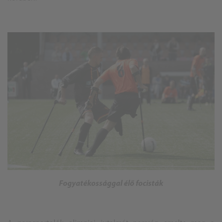
Fogyatékossággal élő focisták