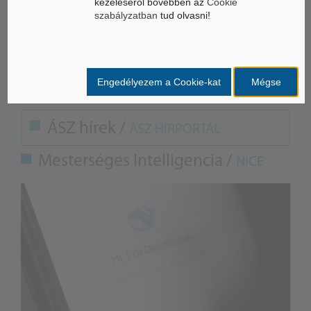
kezeléséről bővebben az
Cookie
szabályzatban
tud olvasni!
M. A.
Forrás: mti
Engedélyezem a Cookie-kat
Mégse
ÁSZ hírek /
ÁSZ HÍRPORTÁL
Mesterséges Intelligencia /
NICE