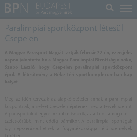
Keresés
Paralimpiai sportközpont létesül
Csepelen
A Magyar
Parasport
Napját tartják február 22-én, ezen jeles
napon jelentette be a Magyar Paralimpiai Bizottság elnöke,
Szabó László, hogy Csepelen paralimpiai sportközpont
épül. A létesítmény a Béke téri sportkomplexumban kap
helyet.
Még az idén tervezik az alapkőletételét annak a paralimpiai
központnak, amelyet Csepelen építenek meg a tervek szerint.
A parasportokat egyre inkább elismerik, az állami támogatás is
széleskörűbb, mint eddig bármikor. A paralimpiai sportágak
így népszerűsödhetnek a fogyatékossággal élő személyek
körében.