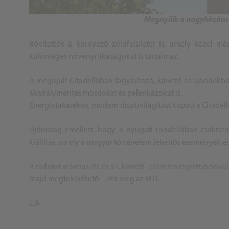
Megnyílik a nagyközönsé
Bővítették a környező zöldfelületet is, amely közel más
különleges növényritkaságokat is tartalmaz.
A megújult Citadellában fagylaltozó, kávézó és ajándékbo
akadálymentes mosdókat és pelenkázókat is.
Energiatakarékos, modern díszkivilágítást kapott a Citadell
Újdonság emellett, hogy a nyugati rondellában csakne
kiállítás, amely a magyar történelem jelentős eseményeit és
A tárlatot március 29. és 31. között - előzetes regisztráció
majd megtekinthető – írta meg az MTI.
L.A.