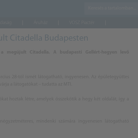
daság
Áruház
VOSZ Piactér
lt Citadella Budapesten
a megújult Citadella. A budapesti Gellért-hegyen levő
rcius 28-tól ismét látogatható, ingyenesen. Az épületegyüttes
várja a látogatókat – tudatta az
MTI
.
ókat hoztak létre, amelyek összekötik a hegy két oldalát, így a
 négyzetméteres, mindenki számára ingyenesen látogatható