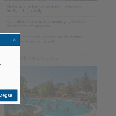
Életbe léptek az Európai Unióban a mesterséges
intelligencia új szabályai
Gyorsabbá válhat a fúziós üzemanyag fejlesztése a
mesterséges intelligenciával
Látó robotkerekesszék segíthet önállóbbá tenni a
×
mozgáskorlátozott embereket
Belföldi hírek /
BELFÖLD
ől
Mégse