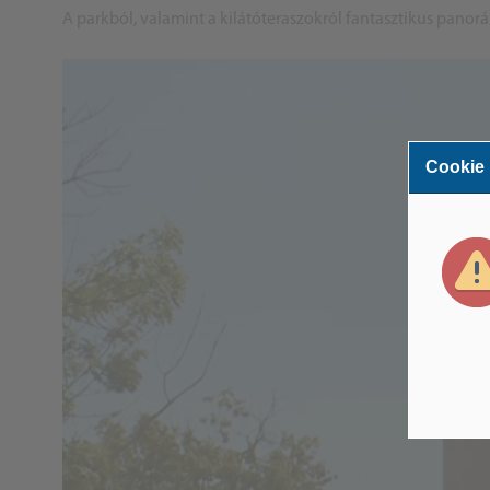
A parkból, valamint a kilátóteraszokról fantasztikus panor
Cookie