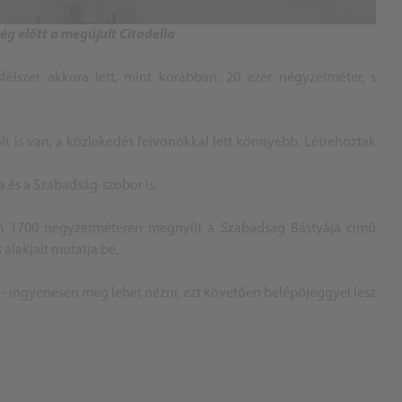
g előtt a megújult Citadella
félszer akkora lett, mint korábban: 20 ezer négyzetméter, s
lt is van, a közlekedés felvonókkal lett könnyebb. Létrehoztak
a és a Szabadság-szobor is.
m 1700 négyzetméteren megnyílt a Szabadság Bástyája című
 alakjait mutatja be.
val - ingyenesen meg lehet nézni, ezt követően belépőjeggyel lesz