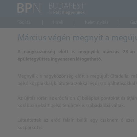
Főoldal
Hírek
Keleti nyitás
Gaz
Március végén megnyit a megúju
A nagyközönség előtt is megnyílik március 28-án 
épületegyüttes ingyenesen látogatható.
Megnyílik a nagyközönség előtt a megújult Citadella: má
belső közparkkal, kilátóteraszokkal és új szolgáltatásokkal 
Az újítás során az erődfalon új belépési pontokat és átjár
korábban elzárt belső területek is szabadabbá váltak.
Létesítettek az erőd falain belül egy csaknem 6 ezer
közparkot is.