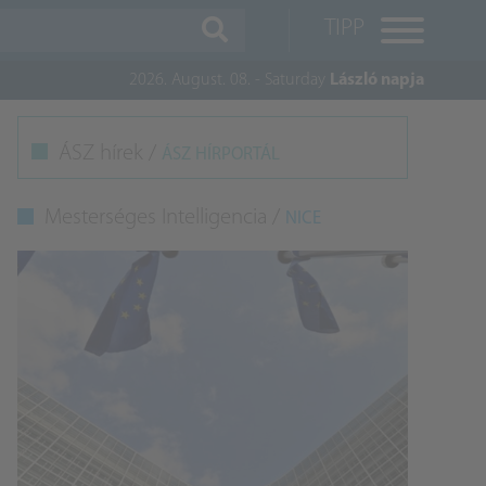
TIPP
2026. August. 08. - Saturday
László napja
M
ÁSZ hírek /
ÁSZ HÍRPORTÁL
K
Mesterséges Intelligencia /
NICE
A