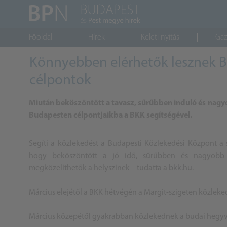
Főoldal
Hírek
Keleti nyitás
Gaz
Könnyebben elérhetők lesznek B
célpontok
Miután beköszöntött a tavasz, sűrűbben induló és nagy
Budapesten célpontjaikba a BKK segítségével.
Segíti a közlekedést a Budapesti Közlekedési Központ a 
hogy beköszöntött a jó idő, sűrűbben és nagyobb k
megközelíthetők a helyszínek – tudatta a
bkk.hu
.
Március elejétől a BKK hétvégén a Margit-szigeten közleked
Március közepétől gyakrabban közlekednek a budai hegyvidé