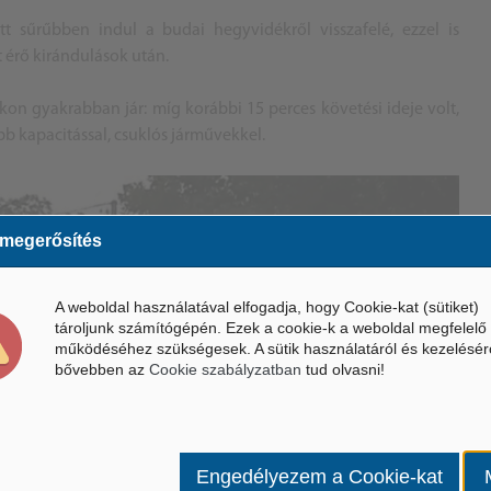
 sűrűbben indul a budai hegyvidékről visszafelé, ezzel is
 érő kirándulások után.
on gyakrabban jár: míg korábbi 15 perces követési ideje volt,
b kapacitással, csuklós járművekkel.
 megerősítés
A weboldal használatával elfogadja, hogy Cookie-kat (sütiket)
tároljunk számítógépén. Ezek a cookie-k a weboldal megfelelő
működéséhez szükségesek. A sütik használatáról és kezelésér
bővebben az
Cookie szabályzatban
tud olvasni!
Engedélyezem a Cookie-kat