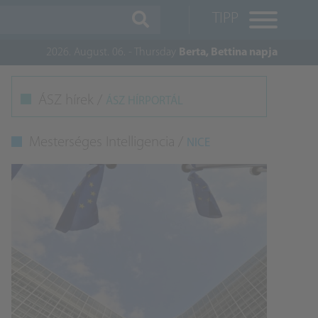
TIPP
2026. August. 06. - Thursday
Berta, Bettina napja
M
ÁSZ hírek /
ÁSZ HÍRPORTÁL
K
Mesterséges Intelligencia /
NICE
A