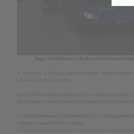
Segíti a közlekedést a Budapesti Közlekedési K
A fejlesztés a Margit-szigetre irányuló megnövekede
piknikezni, futni, sportolni.
Április 3-tól a hétvégi napokon a 70-es trolibusz vonalán 
azokat, akik a Városligetben és környékén érdeklődnek a lá
A BKK folyamatosan figyelemmel kíséri az utasforgalmat é
népszerű szabadidős útvonalakon.
A társaság gyors, kényelmes és fenntartható utazási lehető