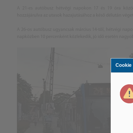
A 21-es autóbusz hétvégi napokon 17 és 19 óra között
hozzájárulva az utasok hazajutásához a késő délután véget
A 26-os autóbusz ugyancsak március 14-től, hétvégi napok
napközben 10 percenként közlekedik, jó idő esetén nagyob
Cookie