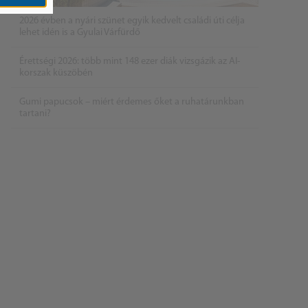
2026 évben a nyári szünet egyik kedvelt családi úti célja
lehet idén is a Gyulai Várfürdő
Érettségi 2026: több mint 148 ezer diák vizsgázik az AI-
korszak küszöbén
Gumi papucsok – miért érdemes őket a ruhatárunkban
tartani?