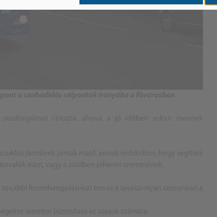
özpont a szabadidős célpontok irányába a fővárosban
tt utasforgalmat célozza, ahová a jó időben sokan mennek
is csuklós járművek járnak majd, annak érdekében, hogy segítsék
tnivalók iránt, vagy a zöldben pihenni szeretnének.
s további finomhangolásokat tervez a tavaszi-nyári szezonban a
ségeket szeretne biztosítani az utasok számára.