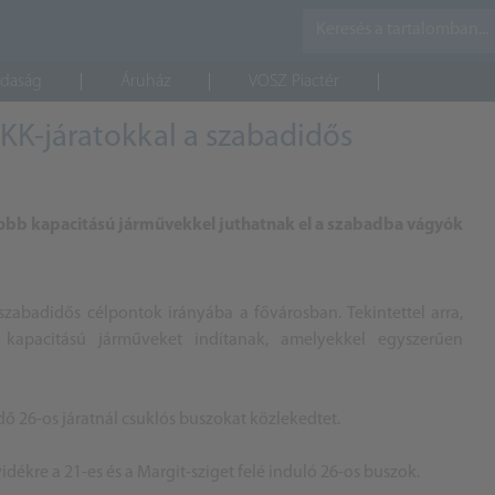
daság
Áruház
VOSZ Piactér
KK-járatokkal a szabadidős
obb kapacitású járművekkel juthatnak el a szabadba vágyók
szabadidős célpontok irányába a fővárosban. Tekintettel arra,
apacitású járműveket indítanak, amelyekkel egyszerűen
ő 26-os járatnál csuklós buszokat közlekedtet.
kre a 21-es és a Margit-sziget felé induló 26-os buszok.