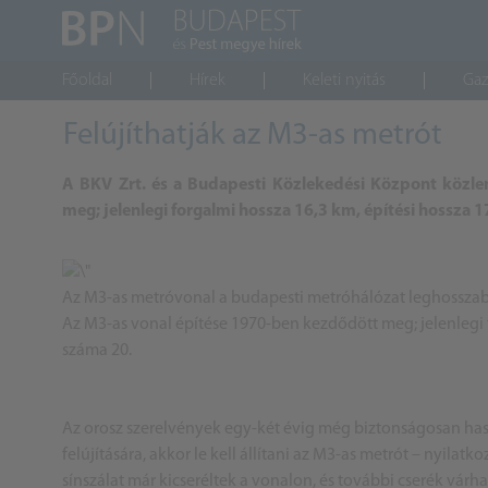
Főoldal
Hírek
Keleti nyitás
Gaz
Felújíthatják az M3-as metrót
A BKV Zrt. és a Budapesti Közlekedési Központ közle
meg; jelenlegi forgalmi hossza 16,3 km, építési hossza 
Az M3-as metróvonal a budapesti metróhálózat leghosszab
Az M3-as vonal építése 1970-ben kezdődött meg; jelenlegi 
száma 20.
Az orosz szerelvények egy-két évig még biztonságosan haszn
felújítására, akkor le kell állítani az M3-as metrót – nyilatko
sínszálat már kicseréltek a vonalon, és további cserék várha