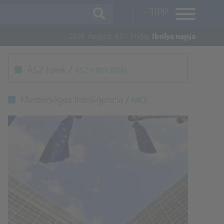
TIPP
2026. August. 07. - Friday
Ibolya napja
M
ÁSZ hírek /
ÁSZ HÍRPORTÁL
K
Mesterséges Intelligencia /
NICE
A