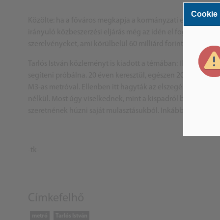
Cookie
Közölte: ha a főváros megkapja a kormányzati engedélyt, akk
irányuló közbeszerzési eljárás még az idén el fog kezdődni é
szerelvényeket, ami körülbelül 60 milliárd forintba kerülne
Tarlós István közleményt is kiadott a témában: ​Illendő vo
segíteni próbálna. 20 éven keresztül, egészen 2010-ig még
M3-as metróval. Ellenben itt hagyták az elszegényedett és
nélkül. Most úgy viselkednek, mint a kispadról bekiabáló fo
szeretnének húzni saját mulasztásukból. Inkább ne akadál
-tk-
Címkefelhő
metró
Tarlós István