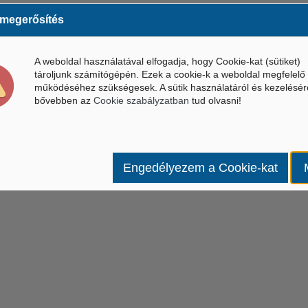
 megerősítés
or akár önerőből is fel tudja újítani a szerelvényeket. Az erre
s jövőre be fog fejeződni. Ha teljesen felújítják a
A weboldal használatával elfogadja, hogy Cookie-kat (sütiket)
, azok további 15 évig futhatnak még.
tároljunk számítógépén. Ezek a cookie-k a weboldal megfelelő
működéséhez szükségesek. A sütik használatáról és kezelésér
lna, ha az MSZP most hallgatna az M3-as metróról, vagy inkább
bővebben az
Cookie szabályzatban
tud olvasni!
 problémafeltárás szintjén sem foglalkoztak az 1976-ban épült
 eladósodott BKV-t és a lerongyolódott M3-as metrót források
cista, akit nemrég 3 öngól után cseréltek le. Hasznot
yozzák, hogy tegyük a dolgunkat.
Engedélyezem a Cookie-kat