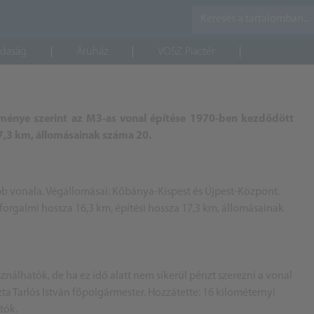
daság
Áruház
VOSZ Piactér
ménye szerint az M3-as vonal építése 1970-ben kezdődött
17,3 km, állomásainak száma 20.
b vonala. Végállomásai: Kőbánya-Kispest és Újpest-Központ.
forgalmi hossza 16,3 km, építési hossza 17,3 km, állomásainak
álhatók, de ha ez idő alatt nem sikerül pénzt szerezni a vonal
zta
Tarlós István
főpolgármester. Hozzátette: 16 kilométernyi
tók.