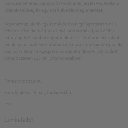
városüzemeltetés, városi infrastruktúrafejlesztés területeken,
valamint elősegítik egymás kulturális megismerését.
Ugyanaznap újabb együttműködési megállapodást írt alá a
Fővárosi Vízművek Zrt. az azeri állami vízművel, az AZERSU
társasággal. A korábbi együttműködés a térinformatika alapú
munkairányítás bevezetéséről szólt most árom további projekt
kapcsán sikerült megegyezni és együttműködési szerződést
kötni, összesen 625 millió forint értékben.
Forrás: budapest.hu
Fotó: Majtényi Mihály, budapest.hu
-csa-
Címkefelhő