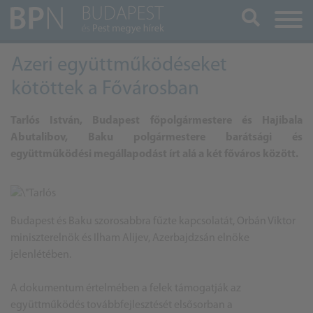
Keresés
Azeri együttműködéseket
kötöttek a Fővárosban
Tarlós István, Budapest főpolgármestere és Hajibala
Abutalibov, Baku polgármestere barátsági és
együttműködési megállapodást írt alá a két főváros között.
Budapest és Baku szorosabbra fűzte kapcsolatát,
Orbán Viktor
miniszterelnök és Ilham Alijev, Azerbajdzsán elnöke
jelenlétében.
A dokumentum értelmében a felek támogatják az
együttműködés továbbfejlesztését elsősorban a