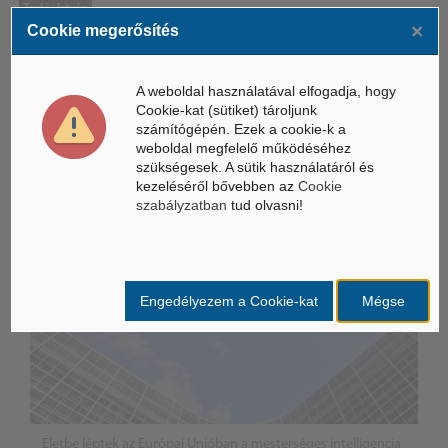
Tarlós István
×
Cookie megerősítés
A weboldal használatával elfogadja, hogy
ÁSZ hírek /
ÁSZ HÍRPORTÁL
Cookie-kat (sütiket) tároljunk
számítógépén. Ezek a cookie-k a
weboldal megfelelő működéséhez
Mesterséges Intelligencia /
NICE
szükségesek. A sütik használatáról és
kezeléséről bővebben az
Cookie
szabályzatban
tud olvasni!
Engedélyezem a Cookie-kat
Mégse
Életbe léptek az Európai Unióban a mesterséges intelligencia