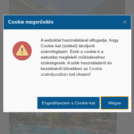
×
Cookie megerősítés
Életbe léptek az Európai Unióban a mesterséges intelligencia
új szabályai
A weboldal használatával elfogadja, hogy
Gyorsabbá válhat a fúziós üzemanyag fejlesztése a
Cookie-kat (sütiket) tároljunk
mesterséges intelligenciával
számítógépén. Ezek a cookie-k a
weboldal megfelelő működéséhez
Látó robotkerekesszék segíthet önállóbbá tenni a
szükségesek. A sütik használatáról és
mozgáskorlátozott embereket
kezeléséről bővebben az
Cookie
szabályzatban
tud olvasni!
Belföldi hírek /
BELFÖLD
Engedélyezem a Cookie-kat
Mégse