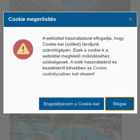
×
Életbe léptek az Európai Unióban a mesterséges intelligencia
Cookie megerősítés
új szabályai
Gyorsabbá válhat a fúziós üzemanyag fejlesztése a
A weboldal használatával elfogadja, hogy
mesterséges intelligenciával
Cookie-kat (sütiket) tároljunk
számítógépén. Ezek a cookie-k a
Látó robotkerekesszék segíthet önállóbbá tenni a
weboldal megfelelő működéséhez
mozgáskorlátozott embereket
szükségesek. A sütik használatáról és
kezeléséről bővebben az
Cookie
szabályzatban
tud olvasni!
Belföldi hírek /
BELFÖLD
Engedélyezem a Cookie-kat
Mégse