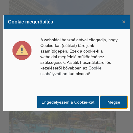
×
Cookie megerősítés
Életbe léptek az Európai Unióban a mesterséges intelligencia
új szabályai
A weboldal használatával elfogadja, hogy
Gyorsabbá válhat a fúziós üzemanyag fejlesztése a
Cookie-kat (sütiket) tároljunk
mesterséges intelligenciával
számítógépén. Ezek a cookie-k a
weboldal megfelelő működéséhez
Látó robotkerekesszék segíthet önállóbbá tenni a
szükségesek. A sütik használatáról és
mozgáskorlátozott embereket
kezeléséről bővebben az
Cookie
szabályzatban
tud olvasni!
Belföldi hírek /
BELFÖLD
Engedélyezem a Cookie-kat
Mégse